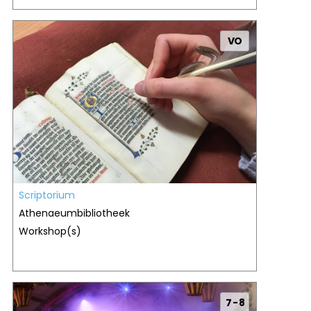
VO
Scriptorium
Athenaeumbibliotheek
Workshop(s)
7 - 8