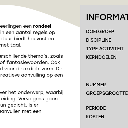
INFORMAT
 leerlingen een
rondeel
DOELGROEP
rin een aantal regels op
ctuur biedt houvast en
DISCIPLINE
 met taal.
TYPE ACTIVITEIT
rschillende thema’s, zoals
KERNDOELEN
 of fantasiewoorden. Ook
end voor deze dichtvorm. De
reatieve aanvulling op een
NUMMER
ver het onderwerp, waarbij
GROEPSGROOTTE
eiding. Vervolgens gaan
un gedicht. Is er
PERIODE
 aanvullen met een
KOSTEN