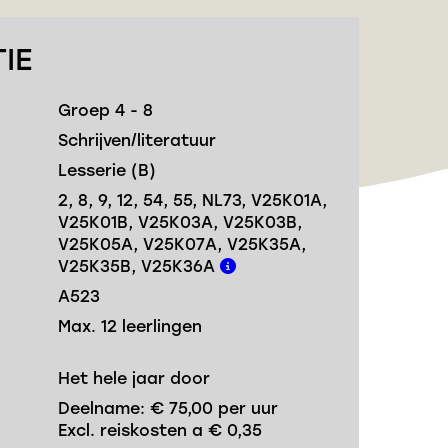
IE
Groep 4 - 8
Schrijven/literatuur
Lesserie (B)
2, 8, 9, 12, 54, 55, NL73, V25K01A,
V25K01B, V25K03A, V25K03B,
V25K05A, V25K07A, V25K35A,
V25K35B, V25K36A
A523
Max. 12 leerlingen
Het hele jaar door
Deelname: € 75,00 per uur
Excl. reiskosten a € 0,35