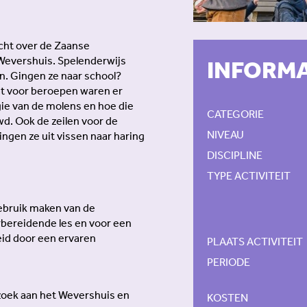
cht over de Zaanse
Wevershuis. Spelenderwijs
INFORMA
n. Gingen ze naar school?
t voor beroepen waren er
ie van de molens en hoe die
CATEGORIE
d. Ook de zeilen voor de
NIVEAU
gen ze uit vissen naar haring
DISCIPLINE
TYPE ACTIVITEIT
ebruik maken van de
rbereidende les en voor een
eid door een ervaren
PLAATS ACTIVITEIT
PERIODE
ezoek aan het Wevershuis en
KOSTEN