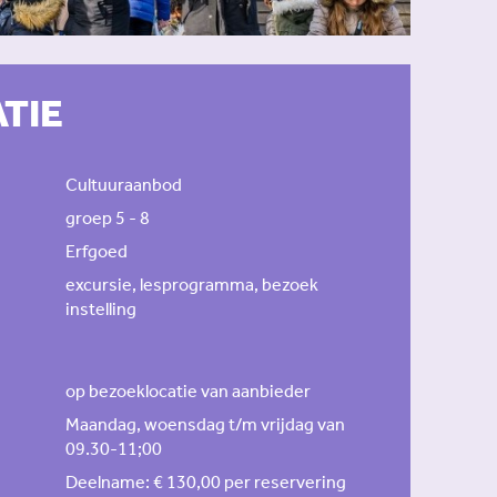
TIE
Cultuuraanbod
groep 5 - 8
Erfgoed
excursie, lesprogramma, bezoek
instelling
op bezoeklocatie van aanbieder
Maandag, woensdag t/m vrijdag van
09.30-11;00
Deelname: € 130,00 per reservering