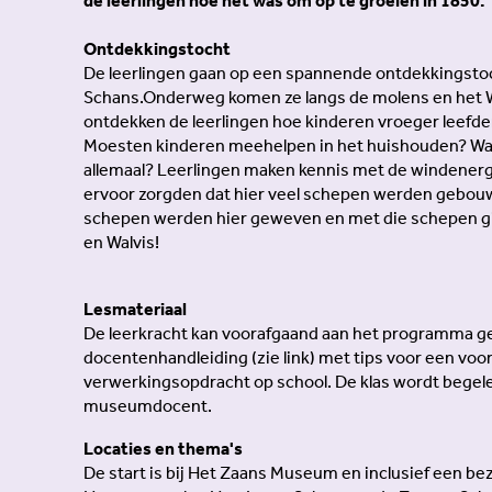
de leerlingen hoe het was om op te groeien in 1850.
Ontdekkingstocht
De leerlingen gaan op een spannende ontdekkingsto
Schans.Onderweg komen ze langs de molens en het 
ontdekken de leerlingen hoe kinderen vroeger leefde
Moesten kinderen meehelpen in het huishouden? Wa
allemaal? Leerlingen maken kennis met de windenerg
ervoor zorgden dat hier veel schepen werden gebouw
schepen werden hier geweven en met die schepen gin
en Walvis!
Lesmateriaal
De leerkracht kan voorafgaand aan het programma g
docentenhandleiding (zie link) met tips voor een voo
verwerkingsopdracht op school. De klas wordt begel
museumdocent.
Locaties en thema's
De start is bij Het Zaans Museum en inclusief een b