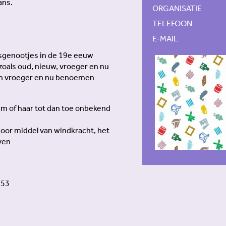
ans.
ORGANISATIE
TELEFOON
E-MAIL
ijdsgenootjes in de 19e eeuw
zoals oud, nieuw, vroeger en nu
eren vroeger en nu benoemen
em of haar tot dan toe onbekend
door middel van windkracht, het
ven
 53