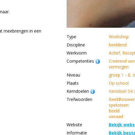
naar.
aat meebrengen in een
Type
Workshop
Discipline
beeldend
Werkvorm
Actief, Recept
Competenties
Creërend ver
vermogen
Niveau
groep 1 - 8, 
Plaats
Op school
Kerndoelen
Kerndoel 54:
Trefwoorden
Beeldhouwe
speksteen
beeld
sieraad
Website
Bekijk webs
Informatie
Bekijk best