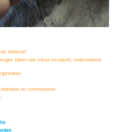
ief, Reflectief
mogen, Kijken naar cultuur (receptief), Onderzoekend
organisaties
 Uitdrukken en communiceren
n
ite
anden