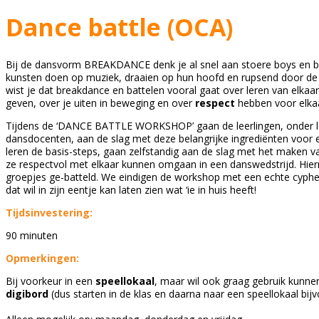
Dance battle (OCA)
Bij de dansvorm BREAKDANCE denk je al snel aan stoere boys en b-g
kunsten doen op muziek, draaien op hun hoofd en rupsend door d
wist je dat breakdance en battelen vooral gaat over leren van elkaar
geven, over je uiten in beweging en over
respect
hebben voor elka
Tijdens de ‘DANCE BATTLE WORKSHOP’ gaan de leerlingen, onder l
dansdocenten, aan de slag met deze belangrijke ingrediënten voor 
leren de basis-steps, gaan zelfstandig aan de slag met het maken v
ze respectvol met elkaar kunnen omgaan in een danswedstrijd. Hierna
groepjes ge-batteld. We eindigen de workshop met een echte cypher
dat wil in zijn eentje kan laten zien wat ‘ie in huis heeft!
Tijdsinvestering:
90 minuten
Opmerkingen:
Bij voorkeur in een
speellokaal
, maar wil ook graag gebruik kunn
digibord
(dus starten in de klas en daarna naar een speellokaal bijv