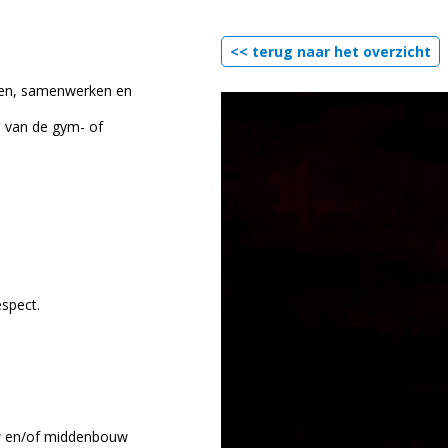
<< terug naar het overzicht
uwen, samenwerken en
d van de gym- of
spect.
w en/of middenbouw