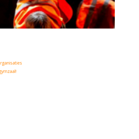
organisaties
gymzaal!