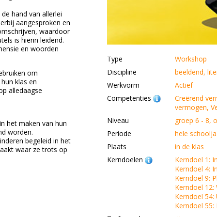
 de hand van allerlei
hierbij aangesproken en
omschrijven, waardoor
ls is hierin leidend.
dimensie en woorden
Type
Workshop
Discipline
beeldend, lit
gebruiken om
 hun klas en
Werkvorm
Actief
op alledaagse
Competenties
Creërend ver
vermogen, V
Niveau
groep 6 - 8, 
 in het maken van hun
end worden.
Periode
hele schoolja
inderen begeleid in het
Plaats
in de klas
maakt waar ze trots op
Kerndoelen
Kerndoel 1: 
Kerndoel 4: 
Kerndoel 9: Pl
Kerndoel 12:
Kerndoel 54:
Kerndoel 55: 