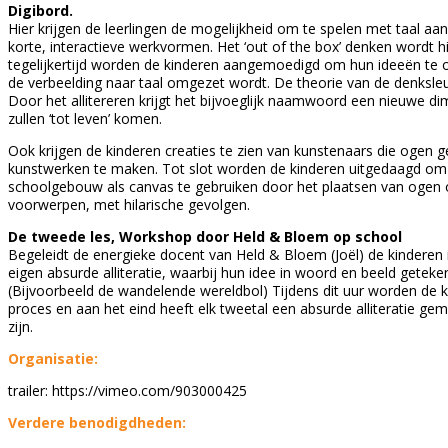
Digibord.
Hier krijgen de leerlingen de mogelijkheid om te spelen met taal aan
korte, interactieve werkvormen. Het ‘out of the box’ denken wordt 
tegelijkertijd worden de kinderen aangemoedigd om hun ideeën te 
de verbeelding naar taal omgezet wordt. De theorie van de denksleute
Door het allitereren krijgt het bijvoeglijk naamwoord een nieuwe 
zullen ‘tot leven’ komen.
Ook krijgen de kinderen creaties te zien van kunstenaars die ogen 
kunstwerken te maken. Tot slot worden de kinderen uitgedaagd om
schoolgebouw als canvas te gebruiken door het plaatsen van ogen 
voorwerpen, met hilarische gevolgen.
De tweede les,
Workshop door Held & Bloem op school
Begeleidt de energieke docent van Held & Bloem (Joël) de kinderen
eigen absurde alliteratie, waarbij hun idee in woord en beeld getek
(Bijvoorbeeld de wandelende wereldbol) Tijdens dit uur worden de k
proces en aan het eind heeft elk tweetal een absurde alliteratie ge
zijn.
Organisatie:
trailer: https://vimeo.com/903000425
Verdere benodigdheden: