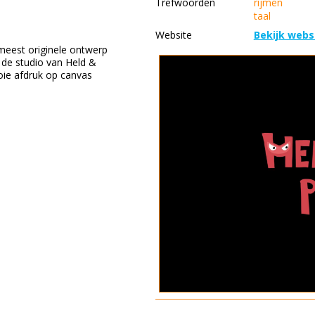
Trefwoorden
rijmen
taal
Website
Bekijk webs
meest originele ontwerp
 de studio van Held &
oie afdruk op canvas