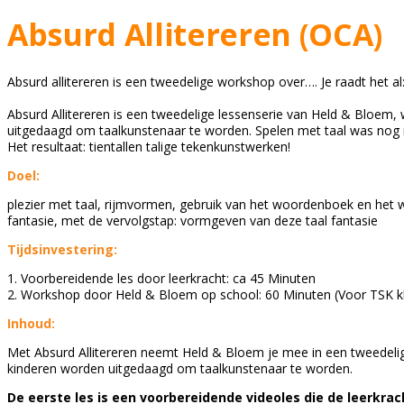
Absurd Allitereren (OCA)
Absurd allitereren is een tweedelige workshop over…. Je raadt het al: a
Absurd Allitereren is een tweedelige lessenserie van Held & Bloem,
uitgedaagd om taalkunstenaar te worden. Spelen met taal was nog no
Het resultaat: tientallen talige tekenkunstwerken!
Doel:
plezier met taal, rijmvormen, gebruik van het woordenboek en het
fantasie, met de vervolgstap: vormgeven van deze taal fantasie
Tijdsinvestering:
1. Voorbereidende les door leerkracht: ca 45 Minuten
2. Workshop door Held & Bloem op school: 60 Minuten (Voor TSK k
Inhoud:
Met Absurd Allitereren neemt Held & Bloem je mee in een tweedelig
kinderen worden uitgedaagd om taalkunstenaar te worden.
De eerste les is een voorbereidende videoles die de leerkra