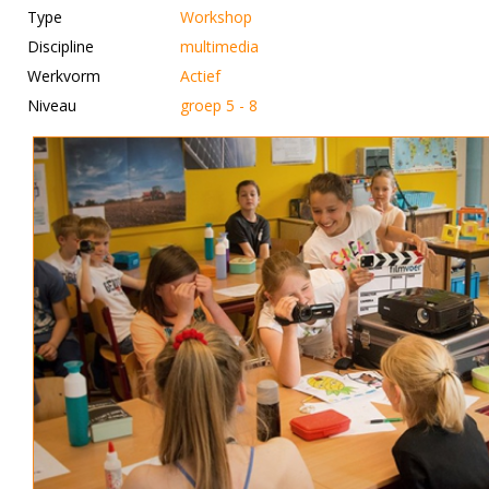
Type
Workshop
Discipline
multimedia
Werkvorm
Actief
Niveau
groep 5 - 8