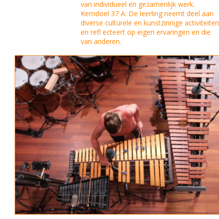
van individueel en gezamenlijk werk.
Kerndoel 37 A: De leerling neemt deel aan
diverse culturele en kunstzinnige activiteite
en refl ecteert op eigen ervaringen en die
van anderen.