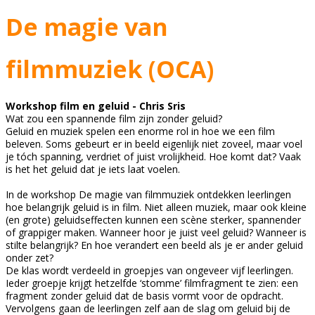
De magie van
filmmuziek (OCA)
Workshop film en geluid - Chris Sris
Wat zou een spannende film zijn zonder geluid?
Geluid en muziek spelen een enorme rol in hoe we een film
beleven. Soms gebeurt er in beeld eigenlijk niet zoveel, maar voel
je tóch spanning, verdriet of juist vrolijkheid. Hoe komt dat? Vaak
is het het geluid dat je iets laat voelen.
In de workshop De magie van filmmuziek ontdekken leerlingen
hoe belangrijk geluid is in film. Niet alleen muziek, maar ook kleine
(en grote) geluidseffecten kunnen een scène sterker, spannender
of grappiger maken. Wanneer hoor je juist veel geluid? Wanneer is
stilte belangrijk? En hoe verandert een beeld als je er ander geluid
onder zet?
De klas wordt verdeeld in groepjes van ongeveer vijf leerlingen.
Ieder groepje krijgt hetzelfde ‘stomme’ filmfragment te zien: een
fragment zonder geluid dat de basis vormt voor de opdracht.
Vervolgens gaan de leerlingen zelf aan de slag om geluid bij de