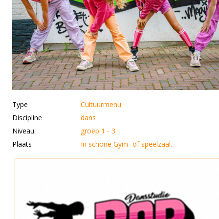
Type
Cultuurmenu
Discipline
dans
Niveau
groep 1 - 3
Plaats
In schone Gym- of speelzaal.