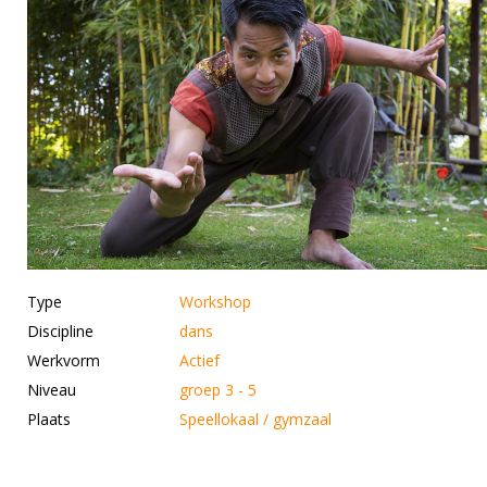
Type
Workshop
Discipline
dans
Werkvorm
Actief
Niveau
groep 3 - 5
Plaats
Speellokaal / gymzaal