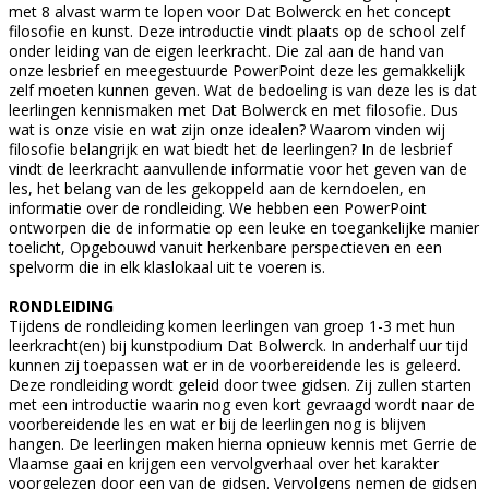
met 8 alvast warm te lopen voor Dat Bolwerck en het concept
filosofie en kunst. Deze introductie vindt plaats op de school zelf
onder leiding van de eigen leerkracht. Die zal aan de hand van
onze lesbrief en meegestuurde PowerPoint deze les gemakkelijk
zelf moeten kunnen geven. Wat de bedoeling is van deze les is dat
leerlingen kennismaken met Dat Bolwerck en met filosofie. Dus
wat is onze visie en wat zijn onze idealen? Waarom vinden wij
filosofie belangrijk en wat biedt het de leerlingen? In de lesbrief
vindt de leerkracht aanvullende informatie voor het geven van de
les, het belang van de les gekoppeld aan de kerndoelen, en
informatie over de rondleiding. We hebben een PowerPoint
ontworpen die de informatie op een leuke en toegankelijke manier
toelicht, Opgebouwd vanuit herkenbare perspectieven en een
spelvorm die in elk klaslokaal uit te voeren is.
RONDLEIDING
Tijdens de rondleiding komen leerlingen van groep 1-3 met hun
leerkracht(en) bij kunstpodium Dat Bolwerck. In anderhalf uur tijd
kunnen zij toepassen wat er in de voorbereidende les is geleerd.
Deze rondleiding wordt geleid door twee gidsen. Zij zullen starten
met een introductie waarin nog even kort gevraagd wordt naar de
voorbereidende les en wat er bij de leerlingen nog is blijven
hangen. De leerlingen maken hierna opnieuw kennis met Gerrie de
Vlaamse gaai en krijgen een vervolgverhaal over het karakter
voorgelezen door een van de gidsen. Vervolgens nemen de gidsen