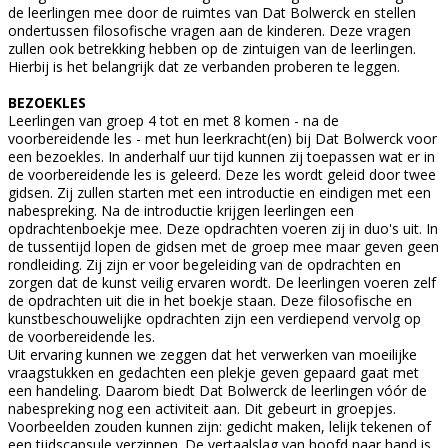
de leerlingen mee door de ruimtes van Dat Bolwerck en stellen
ondertussen filosofische vragen aan de kinderen. Deze vragen
zullen ook betrekking hebben op de zintuigen van de leerlingen.
Hierbij is het belangrijk dat ze verbanden proberen te leggen.
BEZOEKLES
Leerlingen van groep 4 tot en met 8 komen - na de
voorbereidende les - met hun leerkracht(en) bij Dat Bolwerck voor
een bezoekles. In anderhalf uur tijd kunnen zij toepassen wat er in
de voorbereidende les is geleerd. Deze les wordt geleid door twee
gidsen. Zij zullen starten met een introductie en eindigen met een
nabespreking. Na de introductie krijgen leerlingen een
opdrachtenboekje mee. Deze opdrachten voeren zij in duo's uit. In
de tussentijd lopen de gidsen met de groep mee maar geven geen
rondleiding. Zij zijn er voor begeleiding van de opdrachten en
zorgen dat de kunst veilig ervaren wordt. De leerlingen voeren zelf
de opdrachten uit die in het boekje staan. Deze filosofische en
kunstbeschouwelijke opdrachten zijn een verdiepend vervolg op
de voorbereidende les.
Uit ervaring kunnen we zeggen dat het verwerken van moeilijke
vraagstukken en gedachten een plekje geven gepaard gaat met
een handeling. Daarom biedt Dat Bolwerck de leerlingen vóór de
nabespreking nog een activiteit aan. Dit gebeurt in groepjes.
Voorbeelden zouden kunnen zijn: gedicht maken, lelijk tekenen of
een tijdscapsule verzinnen. De vertaalslag van hoofd naar hand is