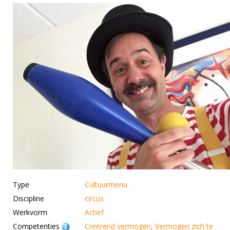
Type
Cultuurmenu
Discipline
circus
Werkvorm
Actief
Competenties
Creërend vermogen, Vermogen zich te