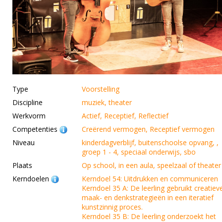
Type
Voorstelling
Discipline
muziek, theater
Werkvorm
Actief, Receptief, Reflectief
Competenties
Creërend vermogen, Receptief vermogen
Niveau
kinderdagverblijf, buitenschoolse opvang, ,
groep 1 - 4, speciaal onderwijs, sbo
Plaats
Op school, in een aula, speelzaal of theater
Kerndoelen
Kerndoel 54: Uitdrukken en communiceren
Kerndoel 35 A: De leerling gebruikt creatiev
maak- en denkstrategieën in een iteratief
kunstzinnig proces.
Kerndoel 35 B: De leerling onderzoekt het