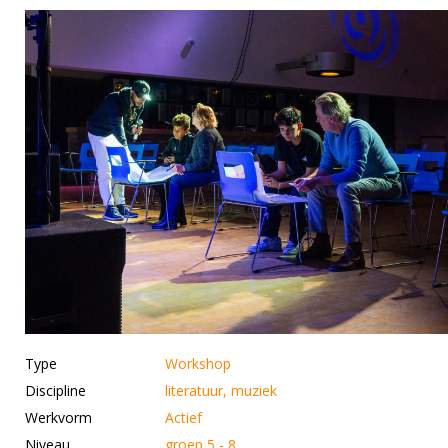
Type
Workshop
Discipline
literatuur, muziek
Werkvorm
Actief
Niveau
groep 5 - 8