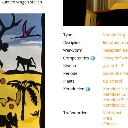
en kunnen vragen stellen.
Type
Voorstelling
Discipline
literatuur, mu
Werkvorm
Receptief, Ref
Competenties
Receptief v
Niveau
groep 1 - 3
Periode
september t/
Plaats
Op school
Kerndoelen
Kerndoel 1: 
Kerndoel 12:
Kerndoel 54:
Kerndoel 55: 
Trefwoorden
Vertelkast
Prins
Prinses