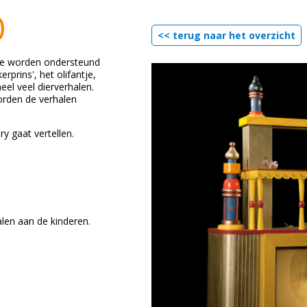
)
<< terug naar het overzicht
 die worden ondersteund
rprins', het olifantje,
heel veel dierverhalen.
orden de verhalen
y gaat vertellen.
alen aan de kinderen.