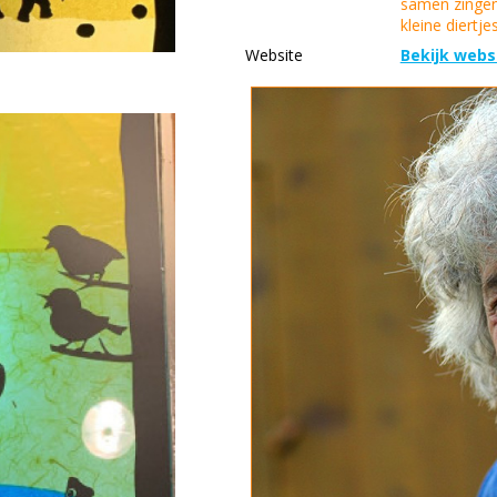
samen zinge
kleine diertje
Website
Bekijk webs