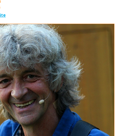
n
s
ite