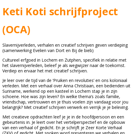
Keti Koti schrijfproject
(OCA)
Slavernijverleden, verhalen en creatief schrijven geven verdieping
(samenwerking Evelien van Dort en Bij de bieb)
Cultureel erfgoed in Lochem en Zutphen, specifiek in relatie met
het slavernijverleden, beleef je als wegwijzer naar de toekomst.
Verdiep en ervaar het met creatief schrijven.
Je leer over de tijd van de ‘Pruiken en revoluties’ en ons koloniaal
verleden. Met een verhaal over Anna Christiaan, een bedienden uit
Suriname, werkend op een kasteel in Lochem stap je in zijn
schoene. Hoe was zijn leven? En welke thema’s zoals familie,
vriendschap, vertrouwen en je thuis voelen zijn vandaag voor jou
belangrijk? Met creatief schrijven verwerk en verrijk je je beleving.
Met creatieve opdrachten leef je je in de hoofdpersoon en een
gebeurtenis in. Je leert over het vertelperspectief en de opbouw
van een verhaal of gedicht. En je schrijft je Zeer Korte Verhaal
(ZKV) of gedicht. Met spoken word presenteren we verhalen en