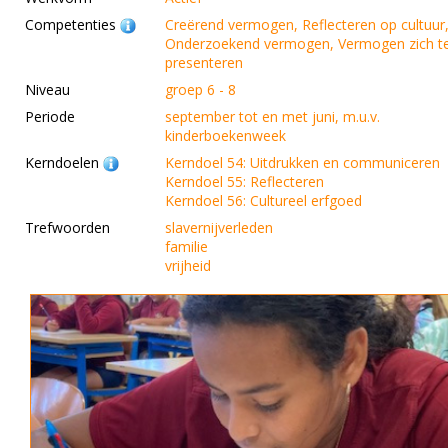
Competenties
Creërend vermogen, Reflecteren op cultuur
Onderzoekend vermogen, Vermogen zich t
presenteren
Niveau
groep 6 - 8
Periode
september tot en met juni, m.u.v.
kinderboekenweek
Kerndoelen
Kerndoel 54: Uitdrukken en communiceren
Kerndoel 55: Reflecteren
Kerndoel 56: Cultureel erfgoed
Trefwoorden
slavernijverleden
familie
vrijheid