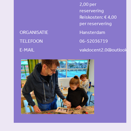
2,00 per
reservering
Reiskosten: € 4,00
per reservering
ORGANISATIE
Hansterdam
TELEFOON
06-52036719
E-MAIL
vakdocent2.0@outlook.