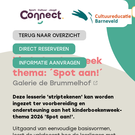
TERUG NAAR OVERZICHT
Striptekenen
DIRECT RESERVEREN
kinderboekenweek
INFORMATIE AANVRAGEN
thema: ´Spot aan!´
Galerie de Brummelhof
Deze lesserie 'striptekenen' kan worden
ingezet ter voorbereiding en
ondersteuning aan het kinderboekenweek-
thema 2026 'Spot aan!'.
Uitgaand van eenvoudige basisvormen,
leert de vakdocent hoe de leerlingen met