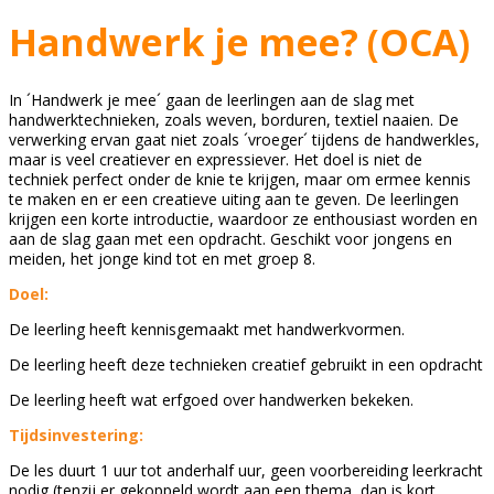
Handwerk je mee? (OCA)
In ´Handwerk je mee´ gaan de leerlingen aan de slag met
handwerktechnieken, zoals weven, borduren, textiel naaien. De
verwerking ervan gaat niet zoals ´vroeger´ tijdens de handwerkles,
maar is veel creatiever en expressiever. Het doel is niet de
techniek perfect onder de knie te krijgen, maar om ermee kennis
te maken en er een creatieve uiting aan te geven. De leerlingen
krijgen een korte introductie, waardoor ze enthousiast worden en
aan de slag gaan met een opdracht. Geschikt voor jongens en
meiden, het jonge kind tot en met groep 8.
Doel:
De leerling heeft kennisgemaakt met handwerkvormen.
De leerling heeft deze technieken creatief gebruikt in een opdracht
De leerling heeft wat erfgoed over handwerken bekeken.
Tijdsinvestering:
De les duurt 1 uur tot anderhalf uur, geen voorbereiding leerkracht
nodig (tenzij er gekoppeld wordt aan een thema, dan is kort