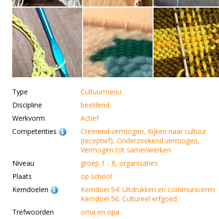
Type
Cultuurmenu
Discipline
beeldend
Werkvorm
Actief
Competenties
Creërend vermogen, Kijken naar cultuur
(receptief), Onderzoekend vermogen,
Vermogen tot samenwerken
Niveau
groep 1 - 8, organisaties
Plaats
op school
Kerndoelen
Kerndoel 54: Uitdrukken en communiceren
Kerndoel 56: Cultureel erfgoed
Trefwoorden
oma en opa