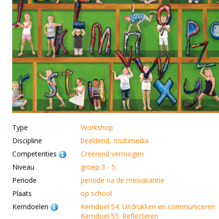
Type
Workshop
Discipline
beeldend, multimedia
Competenties
Creërend vermogen
Niveau
groep 3 - 5
Periode
periode na de meivakantie
Plaats
op school
Kerndoelen
Kerndoel 54: Uitdrukken en communiceren
Kerndoel 55: Reflecteren