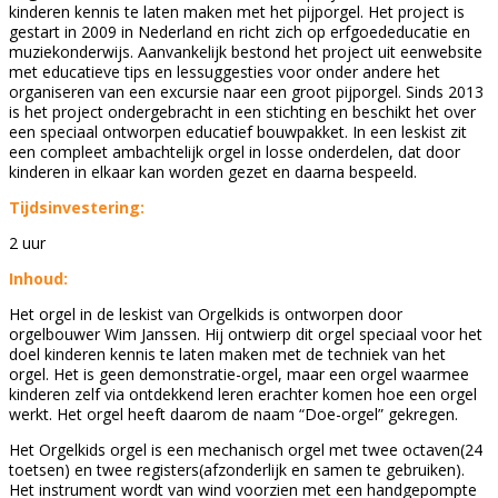
kinderen kennis te laten maken met het pijporgel. Het project is
gestart in 2009 in Nederland en richt zich op erfgoededucatie en
muziekonderwijs. Aanvankelijk bestond het project uit eenwebsite
met educatieve tips en lessuggesties voor onder andere het
organiseren van een excursie naar een groot pijporgel. Sinds 2013
is het project ondergebracht in een stichting en beschikt het over
een speciaal ontworpen educatief bouwpakket. In een leskist zit
een compleet ambachtelijk orgel in losse onderdelen, dat door
kinderen in elkaar kan worden gezet en daarna bespeeld.
Tijdsinvestering:
2 uur
Inhoud:
Het orgel in de leskist van Orgelkids is ontworpen door
orgelbouwer Wim Janssen. Hij ontwierp dit orgel speciaal voor het
doel kinderen kennis te laten maken met de techniek van het
orgel. Het is geen demonstratie-orgel, maar een orgel waarmee
kinderen zelf via ontdekkend leren erachter komen hoe een orgel
werkt. Het orgel heeft daarom de naam “Doe-orgel” gekregen.
Het Orgelkids orgel is een mechanisch orgel met twee octaven(24
toetsen) en twee registers(afzonderlijk en samen te gebruiken).
Het instrument wordt van wind voorzien met een handgepompte