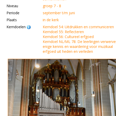
Niveau
groep 7 - 8
Periode
september t/m juni
Plaats
in de kerk
Kerndoelen
Kerndoel 54: Uitdrukken en communiceren
Kerndoel 55: Reflecteren
Kerndoel 56: Cultureel erfgoed
Kerndoel NL/ML 78: De leerlingen verwerv
enige kennis en waardering voor muzikaal
erfgoed uit heden en verleden