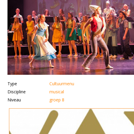
Type
Cultuurmenu
Discipline
musical
Niveau
groep 8